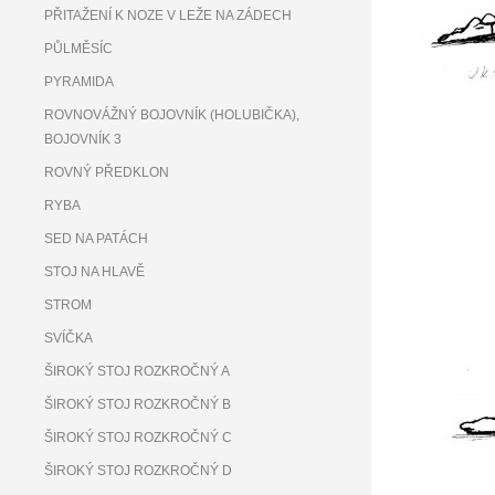
PŘITAŽENÍ K NOZE V LEŽE NA ZÁDECH
PŮLMĚSÍC
PYRAMIDA
ROVNOVÁŽNÝ BOJOVNÍK (HOLUBIČKA),
BOJOVNÍK 3
ROVNÝ PŘEDKLON
RYBA
SED NA PATÁCH
STOJ NA HLAVĚ
STROM
SVÍČKA
ŠIROKÝ STOJ ROZKROČNÝ A
ŠIROKÝ STOJ ROZKROČNÝ B
ŠIROKÝ STOJ ROZKROČNÝ C
ŠIROKÝ STOJ ROZKROČNÝ D