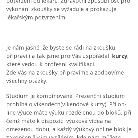
potvrzení od lékaře. Zdravotní způsobilost pro
vykonání zkoušky se vyžaduje a prokazuje
lékařským potvrzením.
Je nám jasné, že byste se rádi na zkoušku
připravili a tak jsme pro Vás uspořádali
kurzy
,
které vedou k profesní kvalifikaci.
Zde Vás na zkoušky připravíme a zodpovíme
všechny otázky.
Studium je kombinované. Prezenční studium
probíhá o víkendech(víkendové kurzy). Při on-
line výuce máte výuku rozdělenou do bloků, při
čemž máte k dispozici výuková videa na
omezenou dobu, a každý výukový online blok je
zakončen živým vysíláním, kde nám můžete