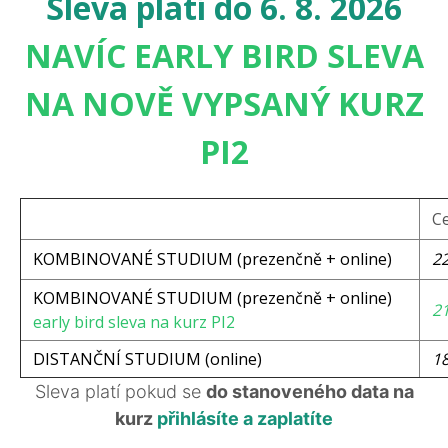
Sleva platí do 6. 8. 2026
NAVÍC EARLY BIRD SLEVA
NA NOVĚ VYPSANÝ KURZ
PI2
Ce
KOMBINOVANÉ STUDIUM (prezenčně + online)
22
KOMBINOVANÉ STUDIUM (prezenčně + online)
21
early bird sleva na kurz PI2
DISTANČNÍ STUDIUM (online)
18
Sleva platí pokud se
do stanoveného data na
kurz
přihlásíte a zaplatíte