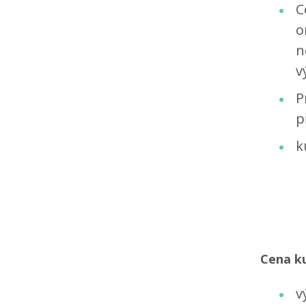
C
o
n
v
P
p
k
Cena k
v