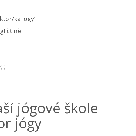
uktor/ka jógy"
ngličtině
 )
ší jógové škole
or jógy