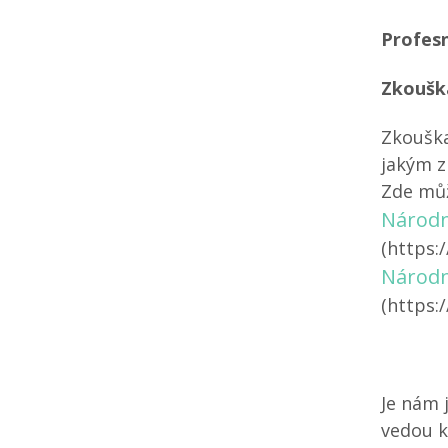
Profesn
Zkouška
Zkouška
jakým z
Zde můž
Národní
(https:
Národn
(https:
Je nám 
vedou k 