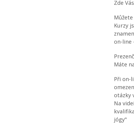
Zde Vás
Můžete 
Kurzy j
znamená
on-line
Prezenč
Máte na
Při on-
omezeno
otázky 
Na vide
kvalifi
jógy"