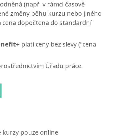
odněná (např. v rámci časově
lené změny běhu kurzu nebo jiného
a cena dopočtena do standardní
nefit+
platí ceny bez slevy ("cena
prostřednictvím Úřadu práce.
é kurzy pouze online