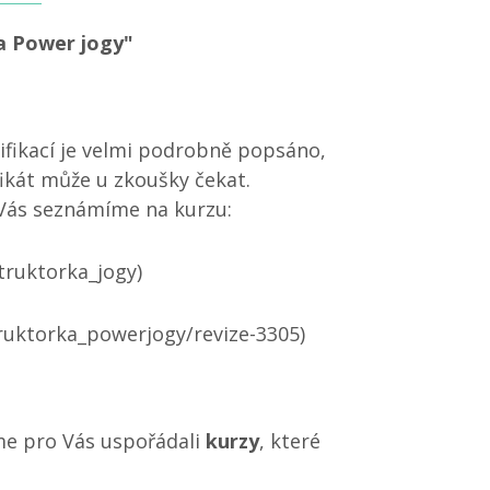
ka Power jogy"
lifikací je velmi podrobně popsáno,
ikát může u zkoušky čekat.
 Vás seznámíme na kurzu:
struktorka_jogy)
struktorka_powerjogy/revize-3305)
sme pro Vás uspořádali
kurzy
, které