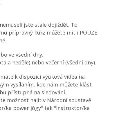
.
emuseli jste stále dojíždět. To
ájmu přípravný kurz můžete mít i POUZE
né.
ebo ve všední dny.
a a neděle) nebo večerní (všední dny).
 máte k dispozici výuková videa na
ivým vysíláním, kde nám můžete klást
obu přístupná na sledování.
áte možnost najít v Národní soustavě
tor/ka power jógy" tak "Instruktor/ka