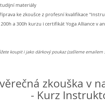
tudijní materiály
říprava ke zkoušce z profesní kvalifikace "Instr
 200h a 300h kurzu i certifikát Yoga Alliance v a
žete koupit i jako dárkový poukaz (zašleme emailem :)
věrečná zkouška v na
- Kurz Instrukt