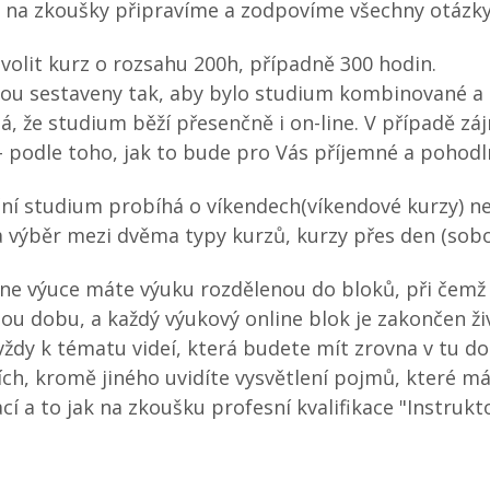
 na zkoušky připravíme a zodpovíme všechny otázky
volit kurz o rozsahu 200h, případně 300 hodin.
sou sestaveny tak, aby bylo studium kombinované a n
, že studium běží přesenčně i on-line. V případě z
 - podle toho, jak to bude pro Vás příjemné a pohodl
ní studium probíhá o víkendech(víkendové kurzy) n
 výběr mezi dvěma typy kurzů, kurzy přes den (sobot
line výuce máte výuku rozdělenou do bloků, při čemž
u dobu, a každý výukový online blok je zakončen ž
vždy k tématu videí, která budete mít zrovna v tu d
ích, kromě jiného uvidíte vysvětlení pojmů, které m
kací a to jak na zkoušku profesní kvalifikace "Instruk