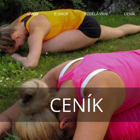
ÚVOD
E-SHOP
VZDĚLÁVÁNÍ
CENÍK
CENÍK