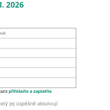
8. 2026
evě:
kurz
přihlásíte a zaplatíte
celý jej úspěšně absolvují