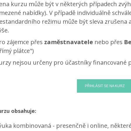
ena kurzu může být v některých případech zvýh
mezené nabídky). V případě individuálně schvá
estandardního režimu může být sleva zrušena 
ýše.
ro zájemce přes
zaměstnavatele
nebo přes
Be
římý plátce")
urzy nejsou určeny pro účastníky financované 
urzu obsahuje:
ýuka kombinovaná - presenčně i online, někter