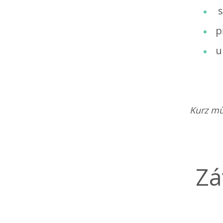
s
p
u
Kurz mů
Zá